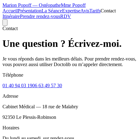
Marion Popoff — Ostéopathe
Mme Popoff
Accueil
Présentation
La Séance
Expertise
Avis
Tarifs
Contact
Itinéraire
Prendre rendez-vous
RDV
Contact
Une question ? Écrivez-moi.
Je vous réponds dans les meilleurs délais. Pour prendre rendez-vous,
vous pouvez aussi utiliser Doctolib ou m’appeler directement.
Téléphone
01 40 94 03 19
06 63 49 57 30
Adresse
Cabinet Médical — 18 rue de Malabry
92350 Le Plessis-Robinson
Horaires
Du lundi au samedi, sur rendez-vous.